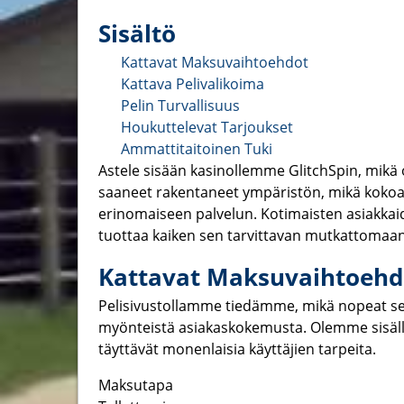
Sisältö
Kattavat Maksuvaihtoehdot
Kattava Pelivalikoima
Pelin Turvallisuus
Houkuttelevat Tarjoukset
Ammattitaitoinen Tuki
Astele sisään kasinollemme GlitchSpin, mikä on
saaneet rakentaneet ympäristön, mikä kokoaa
erinomaiseen palvelun. Kotimaisten asiakka
tuottaa kaiken sen tarvittavan mutkattoma
Kattavat Maksuvaihtoehd
Pelisivustollamme tiedämme, mikä nopeat s
myönteistä asiakaskokemusta. Olemme sisälly
täyttävät monenlaisia käyttäjien tarpeita.
Maksutapa